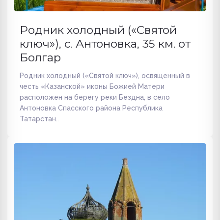
Родник холодный («Святой
ключ»), с. Антоновка, 35 км. от
Болгар
Родник холодный («Святой ключ»), освященный в
честь «Казанской» иконы Божией Матери
расположен на берегу реки Бездна, в село
Антоновка Спасского района Республика
Татарстан..