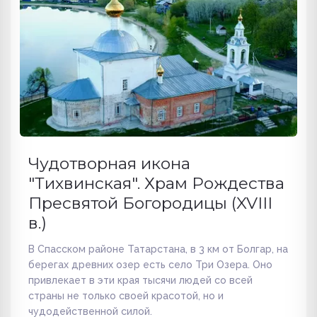
Чудотворная икона
"Тихвинская". Храм Рождества
Пресвятой Богородицы (XVIII
в.)
В Спасском районе Татарстана, в 3 км от Болгар, на
берегах древних озер есть село Три Озера. Оно
привлекает в эти края тысячи людей со всей
страны не только своей красотой, но и
чудодейственной силой.