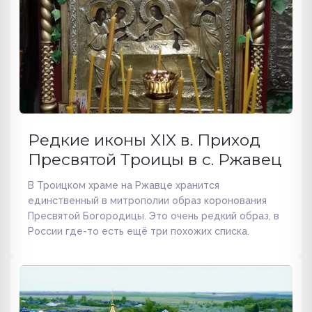
Редкие иконы XIX в. Приход
Пресвятой Троицы в с. Ржавец
В Троицком храме на Ржавце хранится
единственный в митрополии образ коронования
Пресвятой Богородицы. Это очень редкий образ, в
России где-то есть ещё три похожих списка.