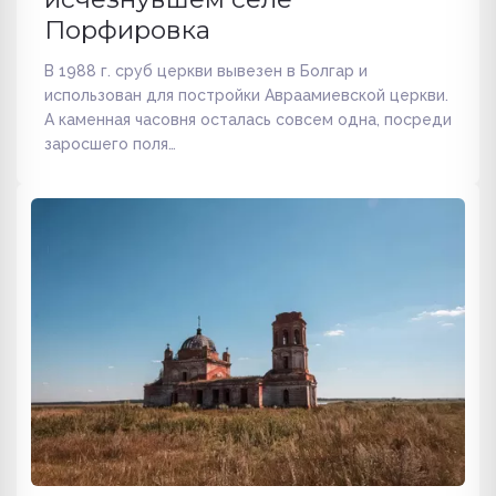
Порфировка
В 1988 г. сруб церкви вывезен в Болгар и
использован для постройки Авраамиевской церкви.
А каменная часовня осталась совсем одна, посреди
заросшего поля…