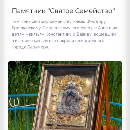
Памятник "Святое Семейство"
Памятник святому семейству: князю Феодору
Ярославскому-Смоленскому, его супруге Анне и их
детям – князьям Константину и Давиду, вошедшим
в историю как святые покровители древнего
города Балымера.