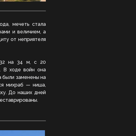
ода, мечеть стала
ами и величием, а
щиту от неприятеля
32 на 34 м, с 20
. В ходе войн она
а были заменены на
ся михраб — ниша,
ку. До наших дней
реставрированы.