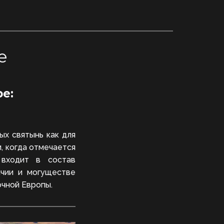
е
е: 
ых святынь как для
, когда отмечается
 входит в состав
ичии и могуществе
очной Европы.