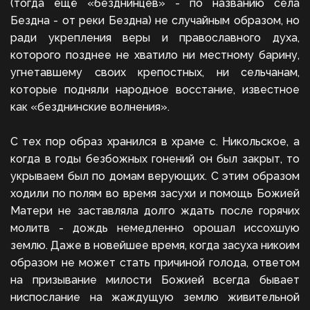
(тогда ещё «безднинцев» - по названию села
Бездна - от реки Бездна) не случайным образом, но
ради укрепления веры и православного духа,
которого позднее не хватило ни местному барину,
угнетавшему своих крепостных, ни сельчанам,
которые подняли народное восстание, известное
как «безднинские волнения».
С тех пор образ хранился в храме с. Никольское, а
когда в годы безбожных гонений он был закрыт, то
укрываем был по домам верующих. С этим образом
ходили по полям во время засухи и помощь Божией
Матери не заставляла долго ждать после горячих
молитв - дождь немедленно орошал иссохшую
землю. Даже в новейшее время, когда засуха никоим
образом не может стать причиной голода, ответом
на призывание милости Божией всегда бывает
ниспослание на жаждущую землю живительной